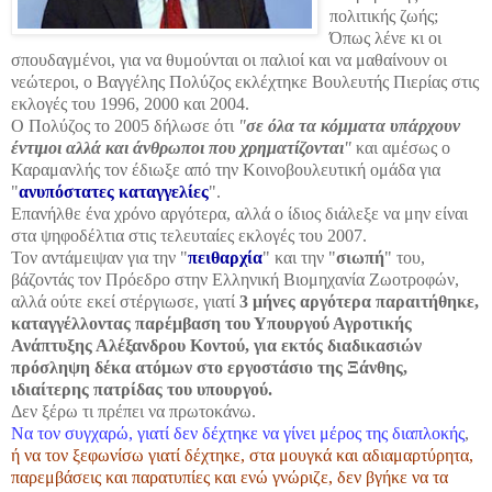
πολιτικής ζωής;
Όπως λένε κι οι
σπουδαγμένοι, για να θυμούνται οι παλιοί και να μαθαίνουν οι
νεώτεροι, ο Βαγγέλης Πολύζος εκλέχτηκε Βουλευτής Πιερίας στις
εκλογές του 1996, 2000 και 2004.
Ο Πολύζος το 2005 δήλωσε ότι
"
σε όλα τα κόμματα υπάρχουν
έντιμοι αλλά και άνθρωποι που
χρηματίζονται
"
και αμέσως ο
Καραμανλής τον έδιωξε από την Κοινοβουλευτική ομάδα για
"
ανυπόστατες καταγγελίες
".
Επανήλθε ένα χρόνο αργότερα, αλλά ο ίδιος διάλεξε να μην είναι
στα ψηφοδέλτια στις τελευταίες εκλογές του 2007.
Τον αντάμειψαν για την "
πειθαρχία
" και την "
σιωπή
" του,
βάζοντάς τον Πρόεδρο στην Ελληνική Βιομηχανία Ζωοτροφών,
αλλά ούτε εκεί στέργιωσε, γιατί
3 μήνες αργότερα παραιτήθηκε,
καταγγέλλοντας παρέμβαση του Υπουργού Αγροτικής
Ανάπτυξης Αλέξανδρου Κοντού, για εκτός διαδικασιών
πρόσληψη δέκα ατόμων στο εργοστάσιο της Ξάνθης,
ιδιαίτερης πατρίδας του υπουργού.
Δεν ξέρω τι πρέπει να πρωτοκάνω.
Να τον συγχαρώ, γιατί δεν δέχτηκε να γίνει μέρος της διαπλοκής
,
ή να τον ξεφωνίσω γιατί δέχτηκε, στα μουγκά και αδιαμαρτύρητα,
παρεμβάσεις και παρατυπίες και ενώ γνώριζε, δεν βγήκε να τα