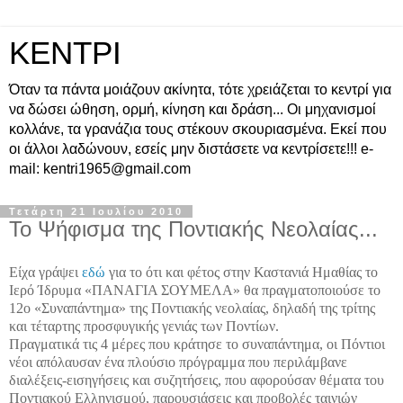
ΚΕΝΤΡΙ
Όταν τα πάντα μοιάζουν ακίνητα, τότε χρειάζεται το κεντρί για
να δώσει ώθηση, ορμή, κίνηση και δράση... Οι μηχανισμοί
κολλάνε, τα γρανάζια τους στέκουν σκουριασμένα. Εκεί που
οι άλλοι λαδώνουν, εσείς μην διστάσετε να κεντρίσετε!!! e-
mail: kentri1965@gmail.com
Τετάρτη 21 Ιουλίου 2010
Το Ψήφισμα της Ποντιακής Νεολαίας...
Είχα γράψει
εδώ
για το ότι και φέτος στην Καστανιά Ημαθίας το
Ιερό Ίδρυμα «ΠΑΝΑΓΙΑ ΣΟΥΜΕΛΑ» θα πραγματοποιούσε το
12ο «Συναπάντημα» της Ποντιακής νεολαίας, δηλαδή της τρίτης
και τέταρτης προσφυγικής γενιάς των Ποντίων.
Πραγματικά τις 4 μέρες που κράτησε το συναπάντημα, οι Πόντιοι
νέοι απόλαυσαν ένα πλούσιο πρόγραμμα που περιλάμβανε
διαλέξεις-εισηγήσεις και συζητήσεις, που αφορούσαν θέματα του
Ποντιακού Ελληνισμού, παρουσιάσεις και προβολές ταινιών