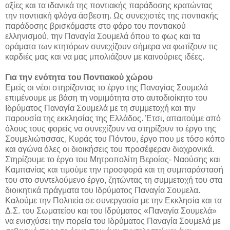
αξίες και τα ιδανικά της ποντιακής παράδοσης κρατώντας
την ποντιακή φλόγα άσβεστη. Ως συνεχιστές της ποντιακής
παράδοσης βρισκόμαστε στο φάρο του ποντιακού
ελληνισμού, την Παναγία Σουμελά όπου το φως και τα
οράματα των κτητόρων συνεχίζουν σήμερα να φωτίζουν τις
καρδιές μας και να μας μπολιάζουν με καινούριες ιδέες.
Για την ενότητα του Ποντιακού χώρου
Εμείς οι νέοι στηρίζοντας το έργο της Παναγίας Σουμελά
επιμένουμε με βάση τη νομιμότητα στο αυτοδιοίκητο του
Ιδρύματος Παναγία Σουμελά με τη συμμετοχή και την
παρουσία της εκκλησίας της Ελλάδος. Έτσι, απαιτούμε από
όλους τους φορείς να συνεχίζουν να στηρίζουν το έργο της
Σουμελιώτισσας, Κυράς του Πόντου, έργο που με τόσο κόπο
και αγώνα όλες οι διοικήσεις του προσέφεραν διαχρονικά.
Στηρίζουμε το έργο του Μητροπολίτη Βεροίας- Ναούσης και
Καμπανίας και τιμούμε την προσφορά και τη συμπαράστασή
του στο συντελούμενο έργο, ζητώντας τη συμμετοχή του στα
διοικητικά πράγματα του Ιδρύματος Παναγία Σουμελα.
Καλούμε την Πολιτεία σε συνεργασία με την Εκκλησία και τα
Δ.Σ. του Σωματείου και του Ιδρύματος «Παναγία Σουμελά»
να ενισχύσει την πορεία του Ιδρύματος Παναγία Σουμελά με