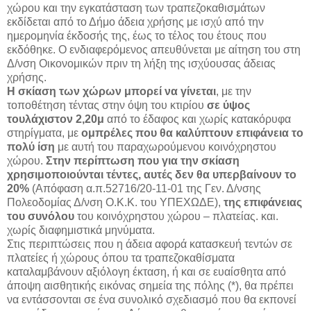
χώρου και την εγκατάσταση των τραπεζοκαθισμάτων
εκδίδεται από το Δήμο άδεια χρήσης με ισχύ από την
ημερομηνία έκδοσής της, έως το τέλος του έτους που
εκδόθηκε. Ο ενδιαφερόμενος απευθύνεται με αίτηση του στη
Δ/νση Οικονομικών πριν τη λήξη της ισχύουσας άδειας
χρήσης.
Η σκίαση των χώρων μπορεί να γίνεται
, με την
τοποθέτηση τέντας στην όψη του κτιρίου
σε ύψος
τουλάχιστον 2,20μ
από το έδαφος και χωρίς κατακόρυφα
στηρίγματα, με
ομπρέλες που θα καλύπτουν επιφάνεια το
πολύ ίση
με αυτή του παραχωρούμενου κοινόχρηστου
χώρου.
Στην περίπτωση που για την σκίαση
χρησιμοποιούνται τέντες, αυτές δεν θα υπερβαίνουν το
20%
(Απόφαση α.π.52716/20-11-01 της Γεν. Δ/νσης
Πολεοδομίας Δ/νση Ο.Κ.Κ. του ΥΠΕΧΩΔΕ),
της επιφάνειας
του συνόλου
του κοινόχρηστου χώρου – πλατείας. και.
χωρίς διαφημιστικά μηνύματα.
Στις περιπτώσεις που η άδεια αφορά κατασκευή τεντών σε
πλατείες ή χώρους όπου τα τραπεζοκαθίσματα
καταλαμβάνουν αξιόλογη έκταση, ή και σε ευαίσθητα από
άποψη αισθητικής εικόνας σημεία της πόλης (*), θα πρέπει
να εντάσσονται σε ένα συνολικό σχεδιασμό που θα εκπονεί