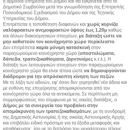
η αρμόδια υπηρεσία του Δήμου και θα εγκρίνεται από το
Δημοτικό Συμβούλιο μετά την γνωμοδότηση της Επιτροπής
Πολεοδομικού Σχεδιασμού του Δήμου και της Τεχνικής
Υπηρεσίας του Δήμου.
Επιτρέπεται η τοποθέτηση διαφανών και
χωρίς κορνίζα
υαλόφρακτων ανεμοφρακτών ύψους έως 1,20μ
καθώς
και άλλων διακοσμητικών στοιχείων,
με διάταξη ώστε να
μην καθιστούν τον κοινόχρηστο χώρο περίκλειστο
.
Δεν επιτρέπεται
καμία μόνιμη κατασκευή
στον
παραχωρούμενο κοινόχρηστο χώρο (
υποστυλώματα,
δάπεδα, τραπεζοκαθίσματα, ζαρντινιέρες
κ.τ.λ.). Η
διάταξη των λειτουργικών στοιχείων στον παραχωρούμενο
κοινόχρηστο χώρο θα είναι τέτοια ώστε
να δημιουργούνται
διάδρομοι για την απρόσκοπτη κίνηση των πεζών
.
Με τη λήξη των αδειών, εφ’ όσον δεν χορηγηθεί νέα άδεια και
με ευθύνη της επιχείρησης απομακρύνονται από τον
κοινόχρηστο χώρο όλα τα αντικείμενα. Σε περίπτωση μη
συμμορφώσεώς του σύμφωνα με τις οικείες διατάξεις, ο
Δήμος με τα συνεργεία του προβαίνει στην
απομάκρυνση των τραπεζοκαθισμάτων
, με τη συνδρομή
της Δημοτικής Αστυνομίας ή της οικείας Αστυνομικής Αρχής
και επιβάλλει ειδικό πρόστιμο για τα έξοδα μεταφοράς και
αποθήκευσης, ίσο με το διπλάσιο του μεγαλύτερου τέλους