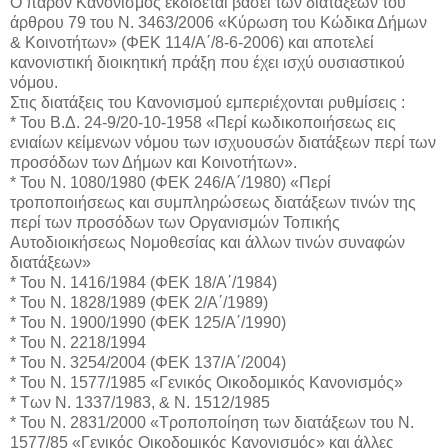
Ο παρόν Κανονισμός εκδίδεται βάσει των διατάξεων του
άρθρου 79 του Ν. 3463/2006 «Κύρωση του Κώδικα Δήμων
& Κοινοτήτων» (ΦΕΚ 114/Α΄/8-6-2006) και αποτελεί
κανονιστική διοικητική πράξη που έχει ισχύ ουσιαστικού
νόμου.
Στις διατάξεις του Κανονισμού εμπεριέχονται ρυθμίσεις :
* Του Β.Δ. 24-9/20-10-1958 «Περί κωδικοποιήσεως εις
ενιαίων κείμενων νόμου των ισχυουσών διατάξεων περί των
προσόδων των Δήμων και Κοινοτήτων».
* Του Ν. 1080/1980 (ΦΕΚ 246/Α΄/1980) «Περί
τροποποιήσεως και συμπληρώσεως διατάξεων τινών της
περί των προσόδων των Οργανισμών Τοπικής
Αυτοδιοικήσεως Νομοθεσίας και άλλων τινών συναφών
διατάξεων»
* Του Ν. 1416/1984 (ΦΕΚ 18/Α΄/1984)
* Του Ν. 1828/1989 (ΦΕΚ 2/Α΄/1989)
* Του Ν. 1900/1990 (ΦΕΚ 125/Α΄/1990)
* Του Ν. 2218/1994
* Του Ν. 3254/2004 (ΦΕΚ 137/Α΄/2004)
* Του Ν. 1577/1985 «Γενικός Οικοδομικός Κανονισμός»
* Των Ν. 1337/1983, & Ν. 1512/1985
* Του Ν. 2831/2000 «Τροποποίηση των διατάξεων του Ν.
1577/85 «Γενικός Οικοδομικός Κανονισμός» και άλλες