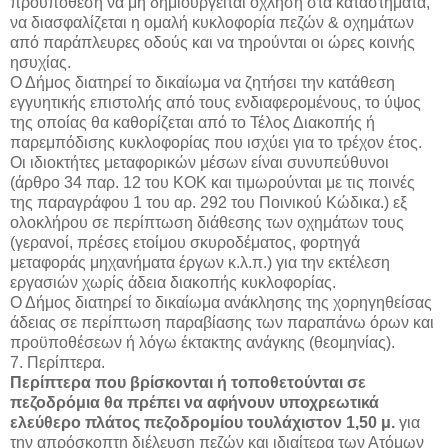
προϋπόθεση να μη δημιουργείται όχληση στα καταστήματα,
να διασφαλίζεται η ομαλή κυκλοφορία πεζών & οχημάτων
από παράπλευρες οδούς και να τηρούνται οι ώρες κοινής
ησυχίας.
Ο Δήμος διατηρεί το δικαίωμα να ζητήσει την κατάθεση
εγγυητικής επιστολής από τους ενδιαφερομένους, το ύψος
της οποίας θα καθορίζεται από το Τέλος Διακοπής ή
παρεμπόδισης κυκλοφορίας που ισχύει για το τρέχον έτος.
Οι ιδιοκτήτες μεταφορικών μέσων είναι συνυπεύθυνοι
(άρθρο 34 παρ. 12 του ΚΟΚ και τιμωρούνται με τις ποινές
της παραγράφου 1 του αρ. 292 του Ποινικού Κώδικα.) εξ
ολοκλήρου σε περίπτωση διάθεσης των οχημάτων τους
(γερανοί, πρέσες ετοίμου σκυροδέματος, φορτηγά
μεταφοράς μηχανήματα έργων κ.λ.π.) για την εκτέλεση
εργασιών χωρίς άδεια διακοπής κυκλοφορίας.
Ο Δήμος διατηρεί το δικαίωμα ανάκλησης της χορηγηθείσας
άδειας σε περίπτωση παραβίασης των παραπάνω όρων και
προϋποθέσεων ή λόγω έκτακτης ανάγκης (θεομηνίας).
7. Περίπτερα.
Περίπτερα που βρίσκονται ή τοποθετούνται σε
πεζοδρόμια θα πρέπει να αφήνουν υποχρεωτικά
ελεύθερο πλάτος πεζοδρομίου τουλάχιστον 1,50 μ.
για
την απρόσκοπτη διέλευση πεζών και ιδιαίτερα των Ατόμων