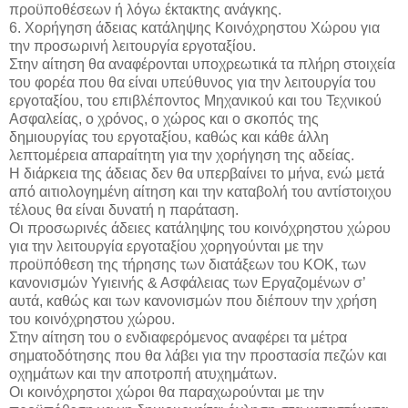
προϋποθέσεων ή λόγω έκτακτης ανάγκης.
6. Χορήγηση άδειας κατάληψης Κοινόχρηστου Χώρου για
την προσωρινή λειτουργία εργοταξίου.
Στην αίτηση θα αναφέρονται υποχρεωτικά τα πλήρη στοιχεία
του φορέα που θα είναι υπεύθυνος για την λειτουργία του
εργοταξίου, του επιβλέποντος Μηχανικού και του Τεχνικού
Ασφαλείας, ο χρόνος, ο χώρος και ο σκοπός της
δημιουργίας του εργοταξίου, καθώς και κάθε άλλη
λεπτομέρεια απαραίτητη για την χορήγηση της αδείας.
Η διάρκεια της άδειας δεν θα υπερβαίνει το μήνα, ενώ μετά
από αιτιολογημένη αίτηση και την καταβολή του αντίστοιχου
τέλους θα είναι δυνατή η παράταση.
Οι προσωρινές άδειες κατάληψης του κοινόχρηστου χώρου
για την λειτουργία εργοταξίου χορηγούνται με την
προϋπόθεση της τήρησης των διατάξεων του ΚΟΚ, των
κανονισμών Υγιεινής & Ασφάλειας των Εργαζομένων σ’
αυτά, καθώς και των κανονισμών που διέπουν την χρήση
του κοινόχρηστου χώρου.
Στην αίτηση του ο ενδιαφερόμενος αναφέρει τα μέτρα
σηματοδότησης που θα λάβει για την προστασία πεζών και
οχημάτων και την αποτροπή ατυχημάτων.
Οι κοινόχρηστοι χώροι θα παραχωρούνται με την