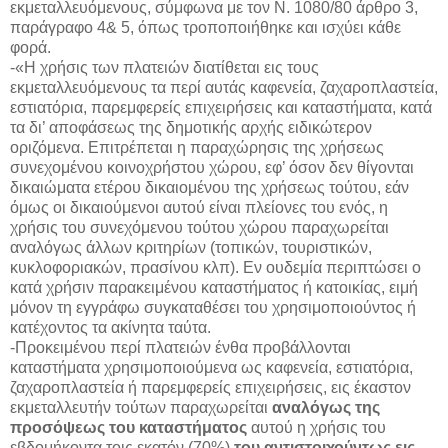
εκμεταλλευόμενους, σύμφωνα με τον Ν. 1080/80 άρθρο 3,
παράγραφο 4& 5, όπως τροποποιήθηκε και ισχύει κάθε
φορά.
-«Η χρήσις των πλατειών διατίθεται εις τους
εκμεταλλευόμενους τα περί αυτάς καφενεία, ζαχαροπλαστεία,
εστιατόρια, παρεμφερείς επιχειρήσεις και καταστήματα, κατά
τα δι’ αποφάσεως της δημοτικής αρχής ειδικώτερον
οριζόμενα. Επιτρέπεται η παραχώρησις της χρήσεως
συνεχομένου κοινοχρήστου χώρου, εφ’ όσον δεν θίγονται
δικαιώματα ετέρου δικαιομένου της χρήσεως τούτου, εάν
όμως οι δικαιούμενοι αυτού είναι πλείονες του ενός, η
χρήσις του συνεχόμενου τούτου χώρου παραχωρείται
αναλόγως άλλων κριτηρίων (τοπικών, τουριστικών,
κυκλοφοριακών, πρασίνου κλπ). Εν ουδεμία περιπτώσει ο
κατά χρήσιν παρακειμένου καταστήματος ή κατοικίας, ειμή
μόνον τη εγγράφω συγκαταθέσει του χρησιμοποιούντος ή
κατέχοντος τα ακίνητα ταύτα.
-Προκειμένου περί πλατειών ένθα προβάλλονται
καταστήματα χρησιμοποιούμενα ως καφενεία, εστιατόρια,
ζαχαροπλαστεία ή παρεμφερείς επιχειρήσεις, εις έκαστον
εκμεταλλευτήν τούτων παραχωρείται
αναλόγως της
προσόψεως του καταστήματος
αυτού η χρήσις του
εβδομήκοντα τοις εκατόν (70%)
του αντιστοιχούντως εις