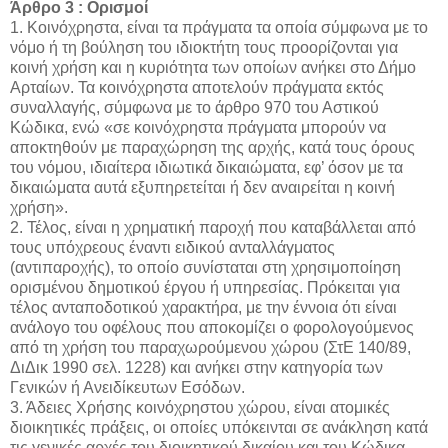
Άρθρο 3 : Ορισμοί
1. Κοινόχρηστα, είναι τα πράγματα τα οποία σύμφωνα με το
νόμο ή τη βούληση του ιδιοκτήτη τους προορίζονται για
κοινή χρήση και η κυριότητα των οποίων ανήκει στο Δήμο
Αρταίων. Τα κοινόχρηστα αποτελούν πράγματα εκτός
συναλλαγής, σύμφωνα με το άρθρο 970 του Αστικού
Κώδικα, ενώ «σε κοινόχρηστα πράγματα μπορούν να
αποκτηθούν με παραχώρηση της αρχής, κατά τους όρους
του νόμου, ιδιαίτερα ιδιωτικά δικαιώματα, εφ’ όσον με τα
δικαιώματα αυτά εξυπηρετείται ή δεν αναιρείται η κοινή
χρήση».
2. Τέλος, είναι η χρηματική παροχή που καταβάλλεται από
τους υπόχρεους έναντι ειδικού ανταλλάγματος
(αντιπαροχής), το οποίο συνίσταται στη χρησιμοποίηση
ορισμένου δημοτικού έργου ή υπηρεσίας. Πρόκειται για
τέλος ανταποδοτικού χαρακτήρα, με την έννοια ότι είναι
ανάλογο του οφέλους που αποκομίζει ο φορολογούμενος
από τη χρήση του παραχωρούμενου χώρου (ΣτΕ 140/89,
ΔιΔικ 1990 σελ. 1228) και ανήκει στην κατηγορία των
Γενικών ή Ανειδίκευτων Εσόδων.
3. Άδειες Χρήσης κοινόχρηστου χώρου, είναι ατομικές
διοικητικές πράξεις, οι οποίες υπόκεινται σε ανάκληση κατά
τις γενικές αρχές του διοικητικού δικαίου και του Κώδικα