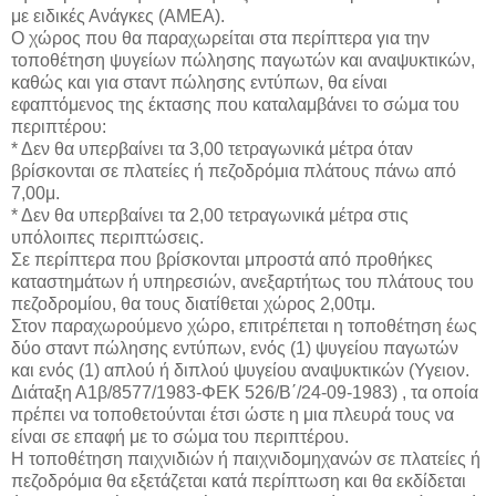
με ειδικές Ανάγκες (ΑΜΕΑ).
Ο χώρος που θα παραχωρείται στα περίπτερα για την
τοποθέτηση ψυγείων πώλησης παγωτών και αναψυκτικών,
καθώς και για σταντ πώλησης εντύπων, θα είναι
εφαπτόμενος της έκτασης που καταλαμβάνει το σώμα του
περιπτέρου:
* Δεν θα υπερβαίνει τα 3,00 τετραγωνικά μέτρα όταν
βρίσκονται σε πλατείες ή πεζοδρόμια πλάτους πάνω από
7,00μ.
* Δεν θα υπερβαίνει τα 2,00 τετραγωνικά μέτρα στις
υπόλοιπες περιπτώσεις.
Σε περίπτερα που βρίσκονται μπροστά από προθήκες
καταστημάτων ή υπηρεσιών, ανεξαρτήτως του πλάτους του
πεζοδρομίου, θα τους διατίθεται χώρος 2,00τμ.
Στον παραχωρούμενο χώρο, επιτρέπεται η τοποθέτηση έως
δύο σταντ πώλησης εντύπων, ενός (1) ψυγείου παγωτών
και ενός (1) απλού ή διπλού ψυγείου αναψυκτικών (Υγειον.
Διάταξη Α1β/8577/1983-ΦΕΚ 526/Β΄/24-09-1983) , τα οποία
πρέπει να τοποθετούνται έτσι ώστε η μια πλευρά τους να
είναι σε επαφή με το σώμα του περιπτέρου.
Η τοποθέτηση παιχνιδιών ή παιχνιδομηχανών σε πλατείες ή
πεζοδρόμια θα εξετάζεται κατά περίπτωση και θα εκδίδεται