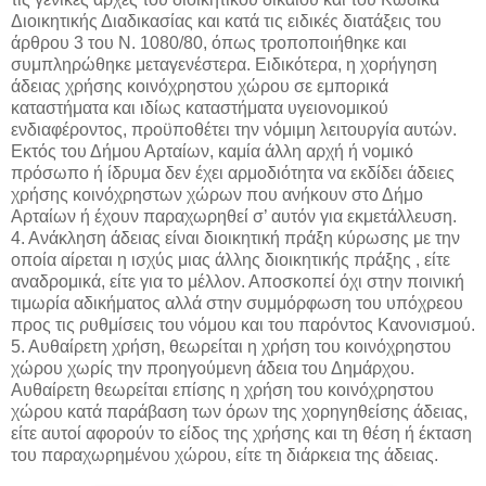
Διοικητικής Διαδικασίας και κατά τις ειδικές διατάξεις του
άρθρου 3 του Ν. 1080/80, όπως τροποποιήθηκε και
συμπληρώθηκε μεταγενέστερα. Ειδικότερα, η χορήγηση
άδειας χρήσης κοινόχρηστου χώρου σε εμπορικά
καταστήματα και ιδίως καταστήματα υγειονομικού
ενδιαφέροντος, προϋποθέτει την νόμιμη λειτουργία αυτών.
Εκτός του Δήμου Αρταίων, καμία άλλη αρχή ή νομικό
πρόσωπο ή ίδρυμα δεν έχει αρμοδιότητα να εκδίδει άδειες
χρήσης κοινόχρηστων χώρων που ανήκουν στο Δήμο
Αρταίων ή έχουν παραχωρηθεί σ’ αυτόν για εκμετάλλευση.
4. Ανάκληση άδειας είναι διοικητική πράξη κύρωσης με την
οποία αίρεται η ισχύς μιας άλλης διοικητικής πράξης , είτε
αναδρομικά, είτε για το μέλλον. Αποσκοπεί όχι στην ποινική
τιμωρία αδικήματος αλλά στην συμμόρφωση του υπόχρεου
προς τις ρυθμίσεις του νόμου και του παρόντος Κανονισμού.
5. Αυθαίρετη χρήση, θεωρείται η χρήση του κοινόχρηστου
χώρου χωρίς την προηγούμενη άδεια του Δημάρχου.
Αυθαίρετη θεωρείται επίσης η χρήση του κοινόχρηστου
χώρου κατά παράβαση των όρων της χορηγηθείσης άδειας,
είτε αυτοί αφορούν το είδος της χρήσης και τη θέση ή έκταση
του παραχωρημένου χώρου, είτε τη διάρκεια της άδειας.