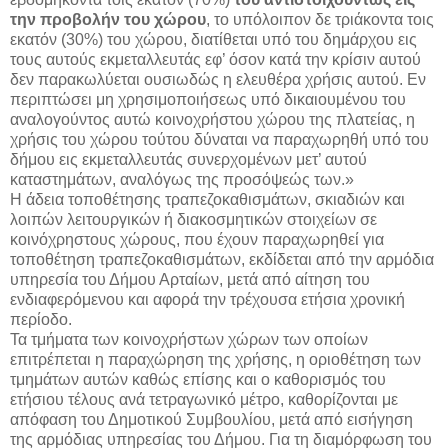
την προβολήν του χώρου
, το υπόλοιπον δε τριάκοντα τοις
εκατόν (30%) του χώρου, διατίθεται υπό του δημάρχου εις
τους αυτούς εκμεταλλευτάς εφ’ όσον κατά την κρίσιν αυτού
δεν παρακωλύεται ουσιωδώς η ελευθέρα χρήσις αυτού. Εν
περιπτώσει μη χρησιμοποιήσεως υπό δικαιουμένου του
αναλογούντος αυτώ κοινοχρήστου χώρου της πλατείας, η
χρήσις του χώρου τούτου δύναται να παραχωρηθή υπό του
δήμου εις εκμεταλλευτάς συνερχομένων μετ’ αυτού
καταστημάτων, αναλόγως της προσόψεώς των.»
Η άδεια τοποθέτησης τραπεζοκαθισμάτων, σκιαδιών και
λοιπών λειτουργικών ή διακοσμητικών στοιχείων σε
κοινόχρηστους χώρους, που έχουν παραχωρηθεί για
τοποθέτηση τραπεζοκαθισμάτων, εκδίδεται από την αρμόδια
υπηρεσία του Δήμου Αρταίων, μετά από αίτηση του
ενδιαφερόμενου και αφορά την τρέχουσα ετήσια χρονική
περίοδο.
Τα τμήματα των κοινοχρήστων χώρων των οποίων
επιτρέπεται η παραχώρηση της χρήσης, η οριοθέτηση των
τμημάτων αυτών καθώς επίσης και ο καθορισμός του
ετήσιου τέλους ανά τετραγωνικό μέτρο, καθορίζονται με
απόφαση του Δημοτικού Συμβουλίου, μετά από εισήγηση
της αρμόδιας υπηρεσίας του Δήμου. Για τη διαμόρφωση του