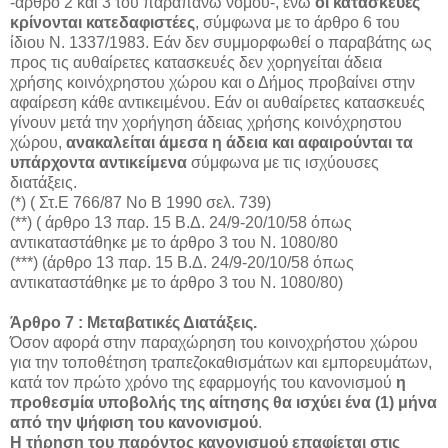
-άρθρο 2 και 3 του παραπάνω νόμου-, ενώ
οι κατασκευές
κρίνονται κατεδαφιστέες
, σύμφωνα με το άρθρο 6 του
ίδιου Ν. 1337/1983. Εάν δεν συμμορφωθεί ο παραβάτης ως
προς τις αυθαίρετες κατασκευές δεν χορηγείται άδεια
χρήσης κοινόχρηστου χώρου και ο Δήμος προβαίνει στην
αφαίρεση κάθε αντικειμένου. Εάν οι αυθαίρετες κατασκευές
γίνουν μετά την χορήγηση άδειας χρήσης κοινόχρηστου
χώρου,
ανακαλείται άμεσα η άδεια και αφαιρούνται τα
υπάρχοντα αντικείμενα
σύμφωνα με τις ισχύουσες
διατάξεις.
(*) ( Στ.Ε 766/87 Νο Β 1990 σελ. 739)
(**) ( άρθρο 13 παρ. 15 Β.Δ. 24/9-20/10/58 όπως
αντικαταστάθηκε με το άρθρο 3 του Ν. 1080/80
(***) (άρθρο 13 παρ. 15 Β.Δ. 24/9-20/10/58 όπως
αντικαταστάθηκε με το άρθρο 3 του Ν. 1080/80)
Άρθρο 7 : Μεταβατικές Διατάξεις.
Όσον αφορά στην παραχώρηση του κοινοχρήστου χώρου
για την τοποθέτηση τραπεζοκαθισμάτων και εμπορευμάτων,
κατά τον πρώτο χρόνο της εφαρμογής του κανονισμού
η
προθεσμία υποβολής της αίτησης θα ισχύει ένα (1) μήνα
από την ψήφιση του κανονισμού
.
Η τήρηση του παρόντος κανονισμού επαφίεται στις