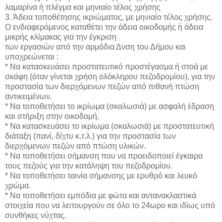
λαμαρίνα ή πλέγμα και μηνιαίο τέλος χρήσης
3. Άδεια τοποθέτησης ικριώματος, με μηνιαίο τέλος χρήσης.
Ο ενδιαφερόμενος καταθέτει την άδεια οικοδομής ή άδεια
μικρής κλίμακας για την έγκριση
των εργασιών από την αρμόδια Δνση του Δήμου και
υποχρεώνεται :
* Να κατασκευάσει προστατευτικό προστέγασμα ή στοά με
σκάφη (όταν γίνεται χρήση ολόκληρου πεζοδρομίου), για την
προστασία των διερχόμενων πεζών από πιθανή πτώση
αντικειμένων.
* Να τοποθετήσει το ικρίωμα (σκαλωσιά) με ασφαλή έδραση
και στήριξη στην οικοδομή.
* Να κατασκευάσει το ικρίωμα (σκαλωσιά) με προστατευτική
διάταξη (πανί, δίχτυ κ.τ.λ.) για την προστασία των
διερχόμενων πεζών από πτώση υλικών.
* Να τοποθετήσει σήμανση που να προειδοποιεί έγκαιρα
τους πεζούς για την κατάληψη του πεζοδρομίου.
* Να τοποθετήσει ταινία σήμανσης με ερυθρό και λευκό
χρώμα.
* Να τοποθετήσει εμπόδια με φώτα και αντανακλαστικά
στοιχεία που να λειτουργούν σε όλο το 24ωρο και ιδίως υπό
συνθήκες νύχτας.