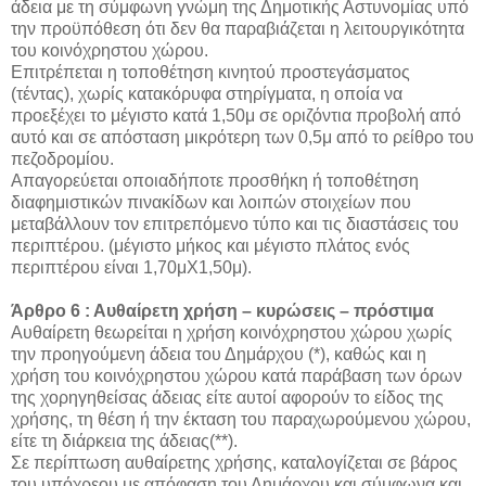
άδεια με τη σύμφωνη γνώμη της Δημοτικής Αστυνομίας υπό
την προϋπόθεση ότι δεν θα παραβιάζεται η λειτουργικότητα
του κοινόχρηστου χώρου.
Επιτρέπεται η τοποθέτηση κινητού προστεγάσματος
(τέντας), χωρίς κατακόρυφα στηρίγματα, η οποία να
προεξέχει το μέγιστο κατά 1,50μ σε οριζόντια προβολή από
αυτό και σε απόσταση μικρότερη των 0,5μ από το ρείθρο του
πεζοδρομίου.
Απαγορεύεται οποιαδήποτε προσθήκη ή τοποθέτηση
διαφημιστικών πινακίδων και λοιπών στοιχείων που
μεταβάλλουν τον επιτρεπόμενο τύπο και τις διαστάσεις του
περιπτέρου. (μέγιστο μήκος και μέγιστο πλάτος ενός
περιπτέρου είναι 1,70μΧ1,50μ).
Άρθρο 6 : Αυθαίρετη χρήση – κυρώσεις – πρόστιμα
Αυθαίρετη θεωρείται η χρήση κοινόχρηστου χώρου χωρίς
την προηγούμενη άδεια του Δημάρχου (*), καθώς και η
χρήση του κοινόχρηστου χώρου κατά παράβαση των όρων
της χορηγηθείσας άδειας είτε αυτοί αφορούν το είδος της
χρήσης, τη θέση ή την έκταση του παραχωρούμενου χώρου,
είτε τη διάρκεια της άδειας(**).
Σε περίπτωση αυθαίρετης χρήσης, καταλογίζεται σε βάρος
του υπόχρεου με απόφαση του Δημάρχου και σύμφωνα και