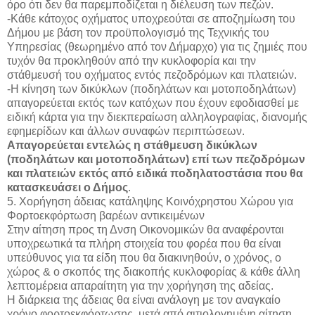
όρο ότι δεν θα παρεμποδίζεται η διέλευση των πεζών.
-Κάθε κάτοχος οχήματος υποχρεούται σε αποζημίωση του
Δήμου με βάση τον προϋπολογισμό της Τεχνικής του
Υπηρεσίας (θεωρημένο από τον Δήμαρχο) για τις ζημιές που
τυχόν θα προκληθούν από την κυκλοφορία και την
στάθμευσή του οχήματος εντός πεζοδρόμων και πλατειών.
-Η κίνηση των δικύκλων (ποδηλάτων και μοτοποδηλάτων)
απαγορεύεται εκτός των κατόχων που έχουν εφοδιασθεί με
ειδική κάρτα για την διεκπεραίωση αλληλογραφίας, διανομής
εφημερίδων και άλλων συναφών περιπτώσεων.
Απαγορεύεται εντελώς η στάθμευση δικύκλων
(ποδηλάτων και μοτοποδηλάτων) επί των πεζοδρόμων
και πλατειών εκτός από ειδικά ποδηλατοστάσια που θα
κατασκευάσει ο Δήμος
.
5. Χορήγηση άδειας κατάληψης Κοινόχρηστου Χώρου για
Φορτοεκφόρτωση βαρέων αντικειμένων
Στην αίτηση προς τη Δνση Οικονομικών θα αναφέρονται
υποχρεωτικά τα πλήρη στοιχεία του φορέα που θα είναι
υπεύθυνος για τα είδη που θα διακινηθούν, ο χρόνος, ο
χώρος & ο σκοπός της διακοπής κυκλοφορίας & κάθε άλλη
λεπτομέρεια απαραίτητη για την χορήγηση της αδείας.
Η διάρκεια της άδειας θα είναι ανάλογη με τον αναγκαίο
χρόνο φορτοεκφόρτωσης, μετά από αιτιολογημένη αίτηση