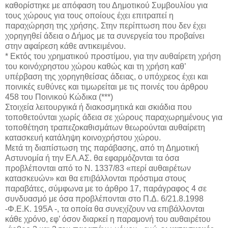
καθορίστηκε με απόφαση του Δημοτικού Συμβουλίου για
τους χώρους για τους οποίους έχει επιτραπεί η
παραχώρηση της χρήσης. Στην περίπτωση που δεν έχει
χορηγηθεί άδεια ο Δήμος με τα συνεργεία του προβαίνει
στην αφαίρεση κάθε αντικειμένου.
* Εκτός του χρηματικού προστίμου, για την αυθαίρετη χρήση
του κοινόχρηστου χώρου καθώς και τη χρήση καθ’
υπέρβαση της χορηγηθείσας άδειας, ο υπόχρεος έχει και
ποινικές ευθύνες και τιμωρείται με τις ποινές του άρθρου
458 του Ποινικού Κώδικα (***)
Στοιχεία λειτουργικά ή διακοσμητικά και σκιάδια που
τοποθετούνται χωρίς άδεια σε χώρους παραχωρημένους για
τοποθέτηση τραπεζοκαθισμάτων θεωρούνται αυθαίρετη
κατασκευή κατάληψη κοινοχρήστου χώρου.
Μετά τη διαπίστωση της παράβασης, από τη Δημοτική
Αστυνομία ή την ΕΛ.ΑΣ. θα εφαρμόζονται τα όσα
προβλέπονται από το Ν. 1337/83 «περί αυθαιρέτων
κατασκευών» και θα επιβάλλονται πρόστιμα στους
παραβάτες, σύμφωνα με το άρθρο 17, παράγραφος 4 σε
συνδυασμό με όσα προβλέπονται στο Π.Δ. 6/21.8.1998
-Φ.Ε.Κ. 195Α -, τα οποία θα συνεχίζουν να επιβάλλονται
κάθε χρόνο, εφ’ όσον διαρκεί η παραμονή του αυθαιρέτου