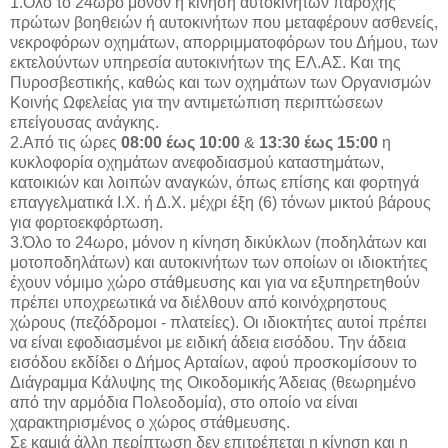
1.Όλο το 24ωρο μόνον η κίνηση αυτοκινήτων παροχής
πρώτων βοηθειών ή αυτοκινήτων που μεταφέρουν ασθενείς,
νεκροφόρων οχημάτων, απορριμματοφόρων του Δήμου, των
εκτελούντων υπηρεσία αυτοκινήτων της ΕΛ.ΑΣ. Και της
Πυροσβεστικής, καθώς και των οχημάτων των Οργανισμών
Κοινής Ωφελείας για την αντιμετώπιση περιπτώσεων
επείγουσας ανάγκης.
2.Από τις ώρες
08:00 έως 10:00
&
13:30 έως 15:00
η
κυκλοφορία οχημάτων ανεφοδιασμού καταστημάτων,
κατοικιών και λοιπών αναγκών, όπως επίσης και φορτηγά
επαγγελματικά Ι.Χ. ή Δ.Χ. μέχρι έξη (6) τόνων μικτού βάρους
για φορτοεκφόρτωση.
3.Όλο το 24ωρο, μόνον η κίνηση δικύκλων (ποδηλάτων και
μοτοποδηλάτων) και αυτοκινήτων των οποίων οι ιδιοκτήτες
έχουν νόμιμο χώρο στάθμευσης και για να εξυπηρετηθούν
πρέπει υποχρεωτικά να διέλθουν από κοινόχρηστους
χώρους (πεζόδρομοι - πλατείες). Οι ιδιοκτήτες αυτοί πρέπει
να είναι εφοδιασμένοι με ειδική άδεια εισόδου. Την άδεια
εισόδου εκδίδει ο Δήμος Αρταίων, αφού προσκομίσουν το
Διάγραμμα Κάλυψης της Οικοδομικής Άδειας (θεωρημένο
από την αρμόδια Πολεοδομία), στο οποίο να είναι
χαρακτηρισμένος ο χώρος στάθμευσης.
Σε καμιά άλλη περίπτωση δεν επιτρέπεται η κίνηση και η