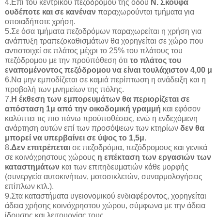
4.Επί του κεντρικού πεζόδρομου της οδού
Ν. Σκουφά
ουδέποτε και σε κανέναν
παραχωρούνται τμήματα για
οποιαδήποτε χρήση.
5.Σε όσα τμήματα πεζοδρόμων παραχωρείται η χρήση για
ανάπτυξη τραπεζοκαθισμάτων θα χορηγείται σε χώρο που
αντιστοιχεί σε πλάτος μέχρι το 25% του πλάτους του
πεζόδρομου με την προϋπόθεση ότι
το πλάτος του
εναπομένοντος πεζόδρομου να είναι τουλάχιστον 4,00 μ
6.Να μην εμποδίζεται σε καμιά περίπτωση η ανάδειξη και η
προβολή των μνημείων της πόλης.
7.
Η έκθεση των εμπορευμάτων θα περιορίζεται σε
απόσταση 1μ από την οικοδομική γραμμή
και εφόσον
καλύπτει τις πιο πάνω προϋποθέσεις, ενώ η ενδεχόμενη
ανάρτηση αυτών επί των προσόψεων των κτηρίων
δεν θα
μπορεί να υπερβαίνει σε ύψος το 1,5μ
.
8.
Δεν επιτρέπεται
σε πεζοδρόμια, πεζόδρομους και γενικά
σε κοινόχρηστους χώρους
η επέκταση των εργασιών των
καταστημάτων
και των επιτηδευματιών κάθε μορφής
(συνεργεία αυτοκινήτων, μοτοσικλετών, συναρμολογήσεις
επίπλων κτλ.).
9.Στα καταστήματα υγειονομικού ενδιαφέροντος, χορηγείται
άδεια χρήσης κοινόχρηστου χώρου, σύμφωνα με την άδεια
ίδρυσης και λειτουργίας τους.