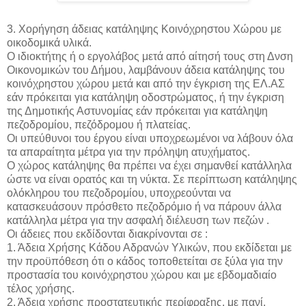
3. Χορήγηση άδειας κατάληψης Κοινόχρηστου Χώρου με
οικοδομικά υλικά.
Ο ιδιοκτήτης ή ο εργολάβος μετά από αίτησή τους στη Δνση
Οικονομικών του Δήμου, λαμβάνουν άδεια κατάληψης του
κοινόχρηστου χώρου μετά και από την έγκριση της ΕΛ.ΑΣ
εάν πρόκειται για κατάληψη οδοστρώματος, ή την έγκριση
της Δημοτικής Αστυνομίας εάν πρόκειται για κατάληψη
πεζοδρομίου, πεζόδρομου ή πλατείας.
Οι υπεύθυνοι του έργου είναι υποχρεωμένοι να λάβουν όλα
τα απαραίτητα μέτρα για την πρόληψη ατυχήματος.
Ο χώρος κατάληψης θα πρέπει να έχει σημανθεί κατάλληλα
ώστε να είναι ορατός και τη νύκτα. Σε περίπτωση κατάληψης
ολόκληρου του πεζοδρομίου, υποχρεούνται να
κατασκευάσουν πρόσθετο πεζοδρόμιο ή να πάρουν άλλα
κατάλληλα μέτρα για την ασφαλή διέλευση των πεζών .
Οι άδειες που εκδίδονται διακρίνονται σε :
1. Άδεια Χρήσης Κάδου Αδρανών Υλικών, που εκδίδεται με
την προϋπόθεση ότι ο κάδος τοποθετείται σε ξύλα για την
προστασία του κοινόχρηστου χώρου και με εβδομαδιαίο
τέλος χρήσης.
2. Άδεια χρήσης προστατευτικής περίφραξης, με πανί,