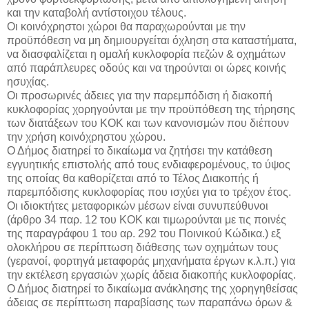
και την καταβολή αντίστοιχου τέλους.
Οι κοινόχρηστοι χώροι θα παραχωρούνται με την
προϋπόθεση να μη δημιουργείται όχληση στα καταστήματα,
να διασφαλίζεται η ομαλή κυκλοφορία πεζών & οχημάτων
από παράπλευρες οδούς και να τηρούνται οι ώρες κοινής
ησυχίας.
Οι προσωρινές άδειες για την παρεμπόδιση ή διακοπή
κυκλοφορίας χορηγούνται με την προϋπόθεση της τήρησης
των διατάξεων του ΚΟΚ και των κανονισμών που διέπουν
την χρήση κοινόχρηστου χώρου.
Ο Δήμος διατηρεί το δικαίωμα να ζητήσει την κατάθεση
εγγυητικής επιστολής από τους ενδιαφερομένους, το ύψος
της οποίας θα καθορίζεται από το Τέλος Διακοπής ή
παρεμπόδισης κυκλοφορίας που ισχύει για το τρέχον έτος.
Οι ιδιοκτήτες μεταφορικών μέσων είναι συνυπεύθυνοι
(άρθρο 34 παρ. 12 του ΚΟΚ και τιμωρούνται με τις ποινές
της παραγράφου 1 του αρ. 292 του Ποινικού Κώδικα.) εξ
ολοκλήρου σε περίπτωση διάθεσης των οχημάτων τους
(γερανοί, φορτηγά μεταφοράς μηχανήματα έργων κ.λ.π.) για
την εκτέλεση εργασιών χωρίς άδεια διακοπής κυκλοφορίας.
Ο Δήμος διατηρεί το δικαίωμα ανάκλησης της χορηγηθείσας
άδειας σε περίπτωση παραβίασης των παραπάνω όρων &