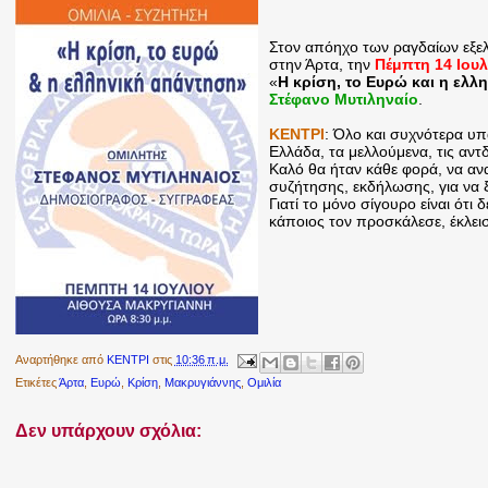
Στον απόηχο των ραγδαίων εξελ
στην Άρτα, την
Πέμπτη 14 Ιουλ
«
Η κρίση, το Ευρώ και η ελλ
Στέφανο Μυτιληναίο
.
ΚΕΝΤΡΙ
: Όλο και συχνότερα υπά
Ελλάδα, τα μελλούμενα, τις αντδρ
Καλό θα ήταν κάθε φορά, να ανακ
συζήτησης, εκδήλωσης, για να ξέρ
Γιατί το μόνο σίγουρο είναι ότι
κάποιος τον προσκάλεσε, έκλει
Αναρτήθηκε από
ΚΕΝΤΡΙ
στις
10:36 π.μ.
Ετικέτες
Άρτα
,
Ευρώ
,
Κρίση
,
Μακρυγιάννης
,
Ομιλία
Δεν υπάρχουν σχόλια: